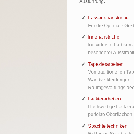
Ausführung.
Fassadenanstriche
Für die Optimale Ges
Innenanstriche
Individuelle Farbkonz
besonderer Ausstrahl
Tapezierarbeiten
Von traditionellen Ta
Wandverkleidungen – 
Raumgestaltungsidee
Lackierarbeiten
Hochwertige Lackierar
perfekte Oberflächen. 
Spachteltechniken
Exklusive Spachteltec