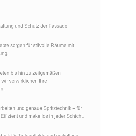
taltung und Schutz der Fassade
epte sorgen für stilvolle Räume mit
ung.
peten bis hin zu zeitgemäßen
wir verwirklichen Ihre
n.
beiten und genaue Spritztechnik – für
Effizient und makellos in jeder Schicht.
hnik für Tiefeneffekte und makellose